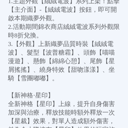
1.主題外觀【絨絨電波】系列上架！點擊
【主介面】-【絨絨電波】按鈕，即可開
啟本期織夢外觀。
2.活動期間錦衣商店絨絨電波系列外觀限
時8折兌換。
3.【外觀】上新織夢品質時裝【絨絨電
波】、髮型【波普糖霜】、頭飾【喵喵
漫遊】、懸飾【綿綿心憩】、尾飾【星
屑搖搖】、繞身特效【甜吻漾漾】、坐
騎【雪團嘟嘟】。
【新神格·星印】
全新神格【星印】上線，提升自身傷害
加深與治療，釋放技能時額外釋放一次
【星裁】效果，對單人造成額外傷害，