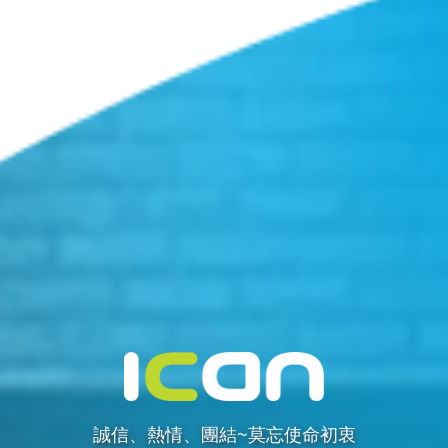
誠信、熱情、團結~莫忘使命初衷