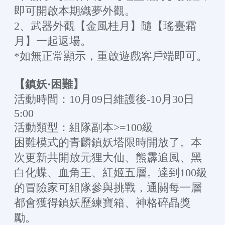
即可開啟本期織夢外觀。
2、武器外觀【金風桂月】隨【瑤臺霜
月】一起返場。
*如無正常顯示，重啟遊戲客戶端即可。
【鎮妖·困難】
活動時間：10月09日維護後-10月30日
5:00
活動類型：組隊副本>=100級
困難模式的青麟鎮妖塔限時開放了。本
次更新共開放元狸大仙、熊霹追風、黑
白化蝶、血角王、紅姬五層。達到100級
的冒險家可組隊參與挑戰，通關每一層
都會獲得鎮妖歷練寶箱、神格碎晶獎
勵。