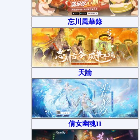
忘川風華錄
天諭
倩女幽魂II