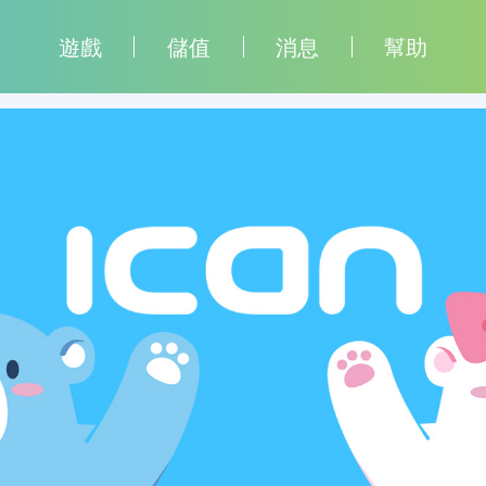
遊戲
儲值
消息
幫助