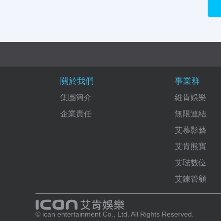
關於我們
事業群
集團簡介
維肯娛樂
企業責任
無限連結
艾慕影藝
艾肯熊寶
艾琺數位
艾鍊管顧
© ican entertainment Co., Ltd. All Rights Reserved.