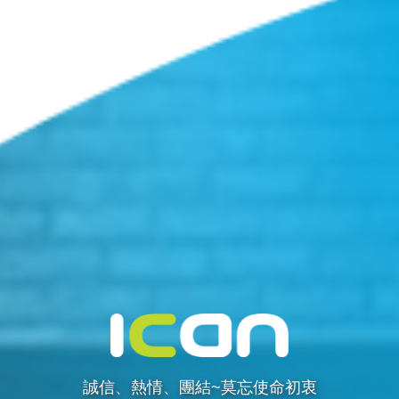
誠信、熱情、團結~莫忘使命初衷